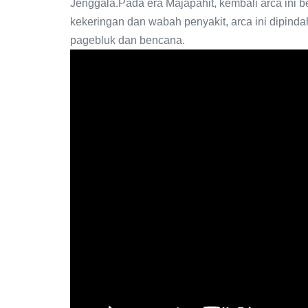
Jenggala.Pada era Majapahit, kembali arca ini be
kekeringan dan wabah penyakit, arca ini dipind
pagebluk dan bencana.