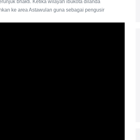
runjuk bhakti. Ketika wilayah ibukota dilanda
ahkan ke area Astawulan guna sebagai pengusir