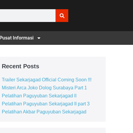
Pusat Informasi
Recent Posts
Trailer Sekarjagad Official Coming Soon !!!
Misteri Arca Joko Dolog Surabaya Part 1
Pelatihan Paguyuban Sekarjagad ll
Pelatihan Paguyuban Sekarjagad II part 3
Pelatihan Akbar Paguyuban Sekarjagad