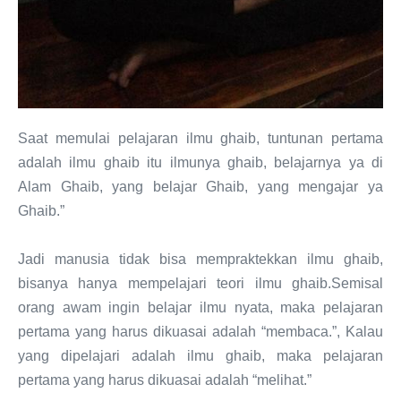
Saat memulai pelajaran ilmu ghaib, tuntunan pertama
adalah ilmu ghaib itu ilmunya ghaib, belajarnya ya di
Alam Ghaib, yang belajar Ghaib, yang mengajar ya
Ghaib.”
Jadi manusia tidak bisa mempraktekkan ilmu ghaib,
bisanya hanya mempelajari teori ilmu ghaib.Semisal
orang awam ingin belajar ilmu nyata, maka pelajaran
pertama yang harus dikuasai adalah “membaca.”, Kalau
yang dipelajari adalah ilmu ghaib, maka pelajaran
pertama yang harus dikuasai adalah “melihat.”