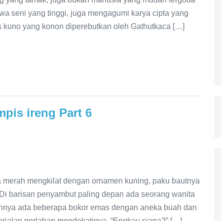
iwa seni yang tinggi, juga mengagumi karya cipta yang
 kuno yang konon diperebutkan oleh Gathutkaca […]
pis ireng Part 6
na merah mengkilat dengan ornamen kuning, paku bautnya
. Di barisan penyambut paling depan ada seorang wanita
epannya ada beberapa bokor emas dengan aneka buah dan
rjalan perlahan mendekatinya, “Engkau siapa?” […]