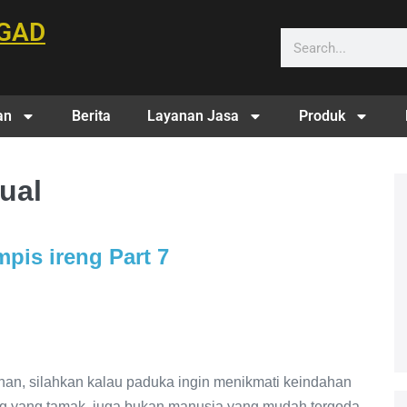
GAD
an
Berita
Layanan Jasa
Produk
tual
pis ireng Part 7
n, silahkan kalau paduka ingin menikmati keindahan
ang yang tamak, juga bukan manusia yang mudah tergoda