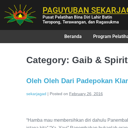
PAGUYUBAN SEKARJA
Pusat Pelatihan Bina Diri Lahir Batin
Teropong, Terawangan, dan Ragasukma
Beranda
Program Pelatih
Category:
Gaib & Spiri
Oleh Oleh Dari Padepokan Klam
sekarjagad
|
Posted on
February 26, 2016
“Hamba mau membersihkan diri dahulu Panembaha
istana kita” “Ya, Yayi” Panembahan bukanlah or