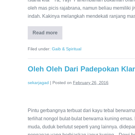
oleh mas picis rajabrana, namun beliau memiliki j
indah. Kakinya melangkah mendekati ranjang mas
Read more
Filed under:
Gaib & Spiritual
Oleh Oleh Dari Padepokan Klam
sekarjagad
|
Posted on
February 26, 2016
Pintu gerbangnya terbuat dari kayu tebal berwar
terlihat nongol bulat-bulat berwarna kuning emas
muda, duduk berlutut seperti yang lainnya. did
penganan yang berhiaskan janur kuning. Dewi be