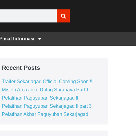
Pusat Informasi
Recent Posts
Trailer Sekarjagad Official Coming Soon !!!
Misteri Arca Joko Dolog Surabaya Part 1
Pelatihan Paguyuban Sekarjagad ll
Pelatihan Paguyuban Sekarjagad II part 3
Pelatihan Akbar Paguyuban Sekarjagad