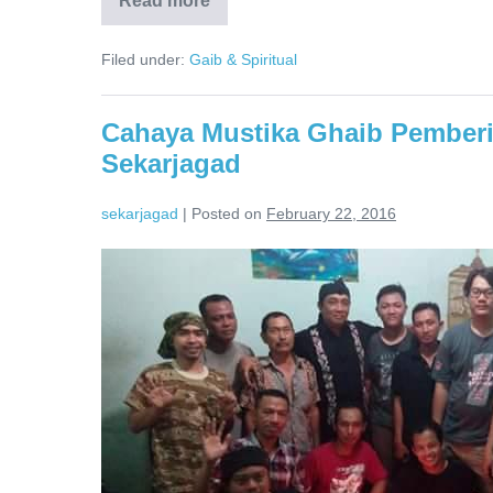
Read more
Filed under:
Gaib & Spiritual
Cahaya Mustika Ghaib Pember
Sekarjagad
sekarjagad
|
Posted on
February 22, 2016